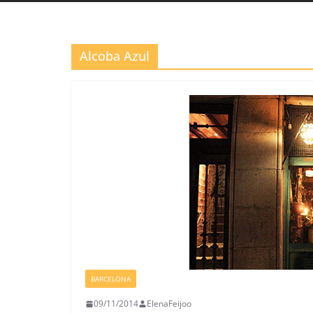
Alcoba Azul
BARCELONA
09/11/2014
ElenaFeijoo