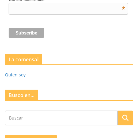
*
La comensal
Quien soy
Busco en…