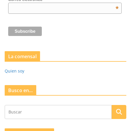
*
La comensal
Quien soy
Busco en…